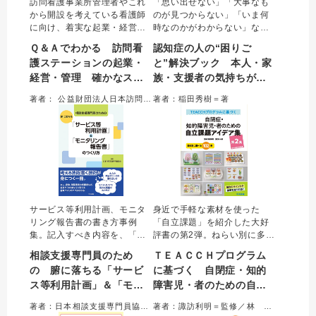
訪問看護事業所管理者やこれ
「思い出せない」「大事なも
から開設を考えている看護師
のが見つからない」「いま何
に向け、着実な起業・経営の
時なのかがわからない」な
ための視点をわかりやすく伝
ど、認知症の人が感じる９０
Ｑ＆Ａでわかる 訪問看
認知症の人の“困りご
授。起業時の準備やタイムス
の“困りごと”を解決するヒント
護ステーションの起業・
と”解決ブック 本人・家
ケジュール、マーケティン
を紹介する。本人は生活のど
経営・管理 確かなスタ
族・支援者の気持ちがラ
グ、人材確保・育成、労務管
んな部分に困難さを感じ、そ
理、さらに開設後に陥りがち
れにどう対応すればよいかが
ートと着実なマネジメン
クになる９０のヒント
著者： 公益財団法人日本訪問看護財団＝編集／平原優美、藤野泰平、柳澤優子、加藤 希＝著
著者：稲田秀樹＝著
な悩みまで、QA形式で具体的
わかる。本人、家族、支援者
トで成果を出そう
に解説した。
の心を軽くする一冊。
サービス等利用計画、モニタ
身近で手軽な素材を使った
リング報告書の書き方事例
「自立課題」を紹介した大好
集。記入すべき内容を、「良
評書の第2弾。ねらい別に多数
い例」「悪い例」を対比しな
の課題を掲載し、個別性に応
相談支援専門員のため
ＴＥＡＣＣＨプログラム
がら、多様な事例を通じわか
じたかかわりができる。ま
の 腑に落ちる「サービ
に基づく 自閉症・知的
りやすく解説した。加算取得
た、シューボックス、ファイ
ス等利用計画」＆「モニ
障害児・者のための自立
の考え方を含め、よりよい支
ル、マグネットの課題タイプ
援を実現するための相談支援
ごとに作り方動画をWEBに掲
タリング報告書」のつく
課題アイデア集 第２集
著者：日本相談支援専門員協会＝編集
著者：諏訪利明＝監修／林 大輔＝著
のプロセス全体を学べる一
載。現場でよくある疑問もQ
り方
目的別に選べる１０２例