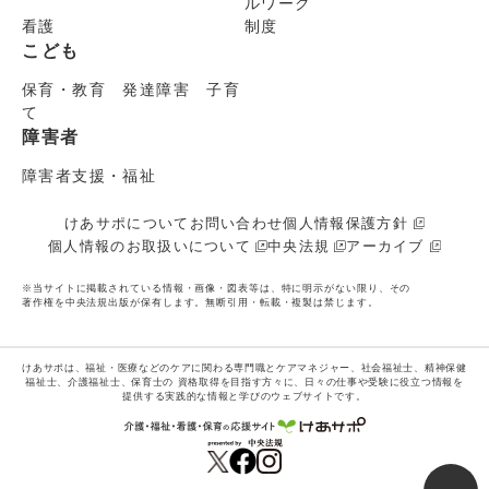
ルワーク
看護
制度
こども
保育・教育 発達障害 子育
て
障害者
障害者支援・福祉
けあサポについて
お問い合わせ
個人情報保護方針
個人情報のお取扱いについて
中央法規
アーカイブ
※当サイトに掲載されている情報・画像・図表等は、特に明示がない限り、その
著作権を中央法規出版が保有します。無断引用・転載・複製は禁じます。
けあサポは、福祉・医療などのケアに関わる専門職とケアマネジャー、社会福祉士、精神保健
福祉士、介護福祉士、保育士の
資格取得を目指す方々に、日々の仕事や受験に役立つ情報を
提供する実践的な情報と学びのウェブサイトです。