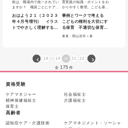
術は、職場内で統一されてい
育実践の知識・ポイントをわ
ますか？ 職員ごとにケア方
かりやすく整理。こども基本
法が異なると、利用者は混乱
法など、保育現場で役立つ法
おはよう２１（２０２３
事例とワークで考える
し不安に感じることもありま
令をやさしく解説し、「給
年４月号増刊） イラス
こどもの権利を大切にす
す。本増刊号では、職場全体
食」「午睡」「トイレ」など
トでやさしく理解する介
る保育 不適切な保育等
で質の向上を図るために、さ
の身近な場面を通して、こど
まざまな身体介護別に、押さ
もの権利を侵さないための個
護技術のキホン これだ
を予防・解決する園づく
著者：関山浩司＝著
えておくべき重要点をチェッ
人・園としての取り組みを具
けは押さえたいポイント
り
クポイントで示します。
体的に学べる。
１００
...
18
19
21
22
20
175
全
件
資格受験
ケアマネジャー
社会福祉士
精神保健福祉士
介護福祉士
保育士
高齢者
認知症ケア・介護技術
ケアマネジメント・ソーシャ