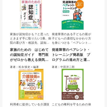
冊。
＆Aで収載した。
家族が認知症かも？と思った
発達障害のある子どもの親が
ときまず手に取りたい1冊。病
子どもへの適切なかかわり方
院の選び方・相談先、認知症
を身につける「ペアレント・
の種類・症状、本人へのかか
トレーニング」を、効率的に
家族のための はじめて
発達障害のペアレント・
わり方、介護保険サービスの
実践するためのマニュアル。
の認知症ガイド 専門医
トレーニング簡易版 プ
種類・使い方、活用できる制
通常全10回のプログラムを全
がゼロから教える病気・
ログラムの進め方と運営
度、死亡後の手続きまでフル
6回に凝縮し、ADHDだけでな
カラーで整理。家族支援に強
くASDの子どもにも効果的な
介護・サービス
のコツ
著者：松永慎史＝編著
著者：中田洋二郎
い認知症専門医が対話形式で
内容へと改良。詳細な進め方
やさしく解説する。
と運営のコツがわかる。
利用者に提供している介護技
こどもの権利を守るための保