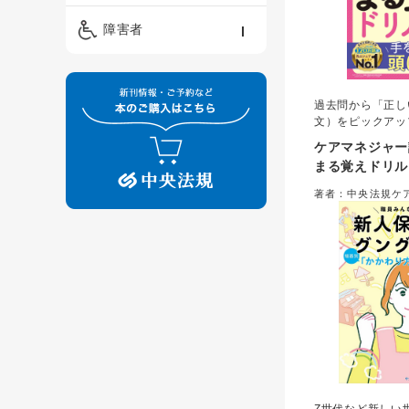
精神保健福祉士
ケアマネジメント・ソ
保育・教育／発達障害
障害者
ーシャルワーク
／子育て
介護福祉士
看護
障害者支援・福祉
保育士
過去問から「正し
制度
文）をピックアッ
いて覚える記入式
ケアマネジャー
まる覚えドリル
著者：中央法規ケ
策研究会＝編集