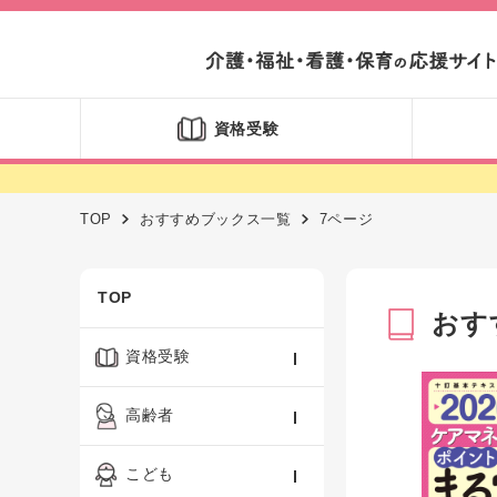
資格受験
TOP
おすすめブックス一覧
7ページ
TOP
おす
資格受験
ケアマネジャー
高齢者
社会福祉士
認知症ケア・介護技術
こども