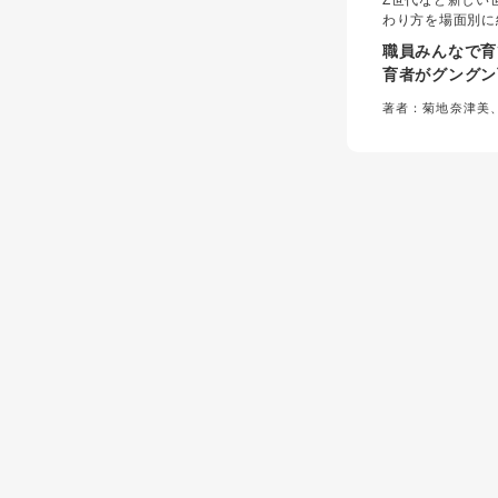
Z世代など新しい
わり方を場面別に
ことの伝え方や育
職員みんなで育
よい塩梅の関係づ
育者がグングン
任だけでなく全職
「かかわり方の
るきっかけとなる
著者：菊地奈津美