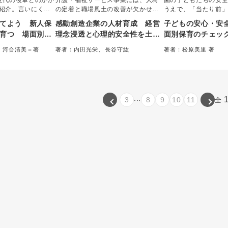
世代の後輩とのかか
介護・福祉サービス事業には、人材
園の子どもたちの安
紹介。言いにくい
の定着と職場風土の改善が欠かせな
うえで、「当たり前
て方のコツ、ほど
い。本書では、愛知を中心に事業を
や視点、方法が若手
てよう 新人保
感動創造企業の人材育成 経営
子どもの安心・安
くりが学べる。主
展開する栄光会の取り組みから、良
ず、共有することは
育つ 場面別
理念浸透と心理的安全性を土台
面別保育のチェッ
員が育成を意識す
好な人間関係と組織の高い成果を両
い。本書ではそれら
さじ加減」
とする介護・鍼灸接骨院の取り
実用書。
立して経営理念を実現する具体的な
見や「当たり前」を
、河合清美＝著
著者：内田光栄、長谷守紘
著者：松原美里 著
施策やリーダーの成長事例を紹介。
組み
日の流れ、一年の流
「Why」「How」を
説する。
...
3
8
9
10
11
全