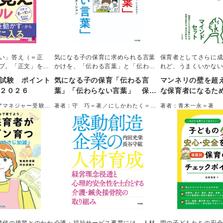
い」答え（＝正
気になる子の保育に求められる言葉
保育者としてさらに
プ。「正文」を書
かけを、「伝わる言葉」と「伝わら
れど、うまくいかな
の問題集。
ない言葉」の対比で具体的に学ぶ一
に、園長の経験もあ
試験 ポイント
気になる子の保育「伝わる言
マンネリの壁を超え
冊。気になる子やその親、クラスの
効力感を上げる」「
２０２６
葉」「伝わらない言葉」 保育
な保育者になるため
子、職員に対してなど約３０の例を
違い」など、ワンラ
者が身につけたい配慮とコミュ
法
収載。伝わる（伝わらない）理由を
として身につけたい8
アマネジャー受験対
著者：守 巧＝著／にしかわたく＝イ
著者：青木一永＝著
理解することで、必要な配慮とコミ
ニケーション
介。1つの思考法を見
ラスト
ュニケーション法が身につく。
し、すきま時間に読