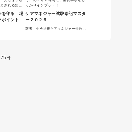
全・安心を守る
毎日のスキマ時間に、重要事項をし
」とされる知識
っかりインプット！
や新人に伝わら
全を守る 場
ケアマネジャー試験暗記マスタ
なかなか難し
クポイント
ー２０２６
のベテランの知
可視化して、一
著者：中央法規ケアマネジャー受験対
れに沿って
策研究会＝編集
わかりやすく解
175
件