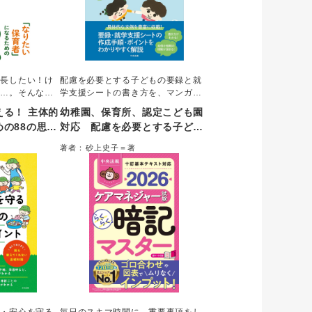
成長したい！け
配慮を必要とする子どもの要録と就
い…。そんな方
学支援シートの書き方を、マンガや
る著者が「自己
Ｑ＆Ａを交えてわかりやすく解説。
る！ 主体的
幼稚園、保育所、認定こども園
保育と子育ての
実際の園や小学校での活用事例も取
の88の思考
対応 配慮を必要とする子ども
ンク上の保育者
り上げ、要録・就学支援シートに関
の要録・就学支援シートの書き
8の思考法を紹
する疑問は最初から最後までこれ一
著者：砂上史子＝著
開き頁で解説
冊で完結することができる。
方ガイド
み進められる。