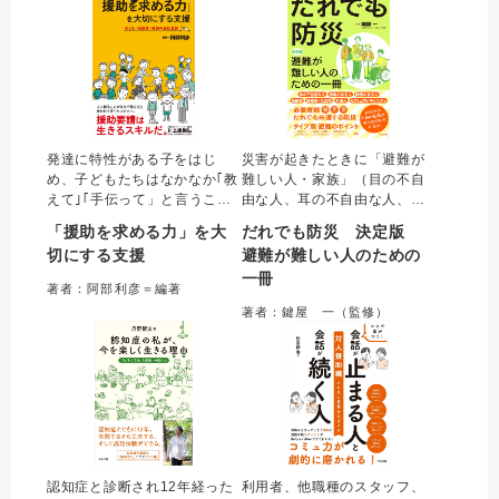
ついて具体的に伝える。
発達に特性がある子をはじ
災害が起きたときに「避難が
め、子どもたちはなかなか｢教
難しい人・家族」（目の不自
えて｣｢手伝って」と言うこと
由な人、耳の不自由な人、足
ができない。本書では、子ど
の不自由な人、持病のある
「援助を求める力」を大
だれでも防災 決定版
もたちが｢人に援助を求めてう
人、知的障害のある人、精神
切にする支援
避難が難しい人のための
まくいく経験」を積み重ね、
障害のある人、高齢者、妊産
一冊
自立・社会参加につながるよ
婦・乳幼児、セクシュアル・
著者：阿部利彦＝編著
う、教員の働きかけのコツや
マイノリティ、外国人）にと
著者：鍵屋 一（監修）
クラスづくりのポイント等を
って必要な情報が一目でわか
わかりやすく解説する。
る待望のガイドブック
認知症と診断され12年経った
利用者、他職種のスタッフ、