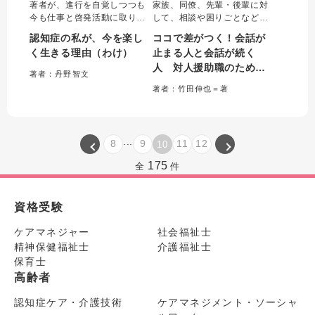
著者が、進行を自覚しつつも
家族、同僚、先輩・後輩に対
今も仕事と啓発活動に取り組
して、相談や困りごとなどに
める理由と工夫を伝える。
対応する際の「会話が続く言
認知症の私が、今を楽し
ココで差がつく！会話が
日々を楽しく過ごしたり、進
葉かけ」をケース別にイラス
く生きる理由（わけ）
止まる人と会話が続く
行の不安を軽減するヒントの
トを用いて解説。ちゃんと受
人 対人援助職のための
ほか、ピアサポートの場面例
け答えしたはずなのに会話が
著者：丹野智文
も収載。当事者が読めば元気
進まない、かえってこじれて
言葉かけガイド
著者：竹田伸也＝著
になる、家族や支援者は目か
しまうといった対人援助職の
ら鱗の視点が満載の1冊。
悩みを解決する一冊。
...
8
9
11
12
10
175
全
件
資格受験
ケアマネジャー
社会福祉士
精神保健福祉士
介護福祉士
保育士
高齢者
認知症ケア・介護技術
ケアマネジメント・ソーシャ