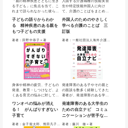
「親の精神疾患とともに生き
入国する介護職種の技能実習
る子ども」に焦点を当て、こ
生や特定技能外国人に向け
れまで語られなかった彼らの
て、介護のことばをまとめた
困難や支援方法を具体的に解
一冊。あいさつから病気・症
子どもの語りからわか
外国人のためのやさしく
説。著者の調査で得られた
状、生活援助、身体介護など
る 精神疾患のある親を
学べる介護のことば 三
「子どもの語り」から子ども
の場面ごとに知っておくべき
もつ子どもの支援
訂版
たちの実態を明らかにし、支
ことばをわかりやすく示し
援方法を示す。地域の支援者
た。入国後の自己学習にも使
著者：田野中恭子＝著
著者：一般社団法人海外介護士育成協議会＝編集／甘利庸子、髙橋絵美＝編著
や教育関係者必携の一冊。
えるテキスト。訪問介護に関
する用語を追加した三訂版。
身体や精神の疲労、子どもの
発達障害のある子やその親と
発達、教育・しつけなど、よ
の面談を数多く経験してきた
くある育児の悩みに対して育
著者が、発達障害のある学生
児学の専門家がアドバイスす
に向けて、大学からスムーズ
ワンオペの悩みが消え
発達障害のある大学生の
る。一人で抱え込まず、家族
に社会生活へ移行し自立する
る！ がんばりすぎない
ための自立ナビ コミュ
や周囲と協力して育児をする
までの道筋を解説。充実した
子育て
ニケーションが苦手な人
ヒントが満載で、読めば育児
学生生活を送るための大切な
の不安感や負担感が軽くな
視点、就職を見据えた活動や
の就活ガイドブック
著者：金子龍太郎、熊田凡子＝著
著者：藤川 徹＝著
る。
準備、必要なサポートなどに