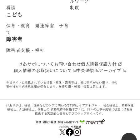
ルワーク
看護
制度
こども
保育・教育 発達障害 子育
て
障害者
障害者支援・福祉
けあサポについて
お問い合わせ
個人情報保護方針
個人情報のお取扱いについて
中央法規
アーカイブ
※当サイトに掲載されている情報・画像・図表等は、特に明示がない限り、その
著作権を中央法規出版が保有します。無断引用・転載・複製は禁じます。
けあサポは、福祉・医療などのケアに関わる専門職とケアマネジャー、社会福祉士、精神保健
福祉士、介護福祉士、保育士の
資格取得を目指す方々に、日々の仕事や受験に役立つ情報を
提供する実践的な情報と学びのウェブサイトです。