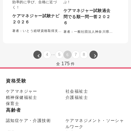
効率的に学び、合格に近づ
ぶ！
く！
ケアマネジャー試験過去
ケアマネジャー試験ナビ
問でる順一問一答２０２
２０２６
６
著者：いとう総研資格取得支援センター＝編集
著者：一般社団法人神奈川県介護支援専門員協会＝編集
...
4
5
7
8
6
175
全
件
資格受験
ケアマネジャー
社会福祉士
精神保健福祉士
介護福祉士
保育士
高齢者
認知症ケア・介護技術
ケアマネジメント・ソーシャ
ルワーク