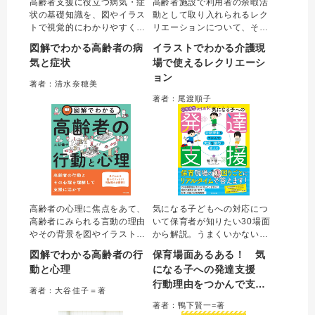
高齢者支援に役立つ病気・症
高齢者施設で利用者の余暇活
状の基礎知識を、図やイラス
動として取り入れられるレク
トで視覚的にわかりやすく解
リエーションについて、その
説した一冊。日頃接する高齢
企画・実施にあたり苦手意識
図解でわかる高齢者の病
イラストでわかる介護現
者の体調変化に気づくための
をもつ介護職は多く存在す
気と症状
場で使えるレクリエーシ
観察やケアのポイント、多職
る。本書はこのような介護職
ョン
種連携まで網羅的にまとめ
に向け、レクリエーションに
著者：清水奈穂美
た。介護職やケアマネジャー
関する“困りごと”を解決するた
著者：尾渡順子
などの専門職をはじめ、介
めの考え方、実際に活用でき
護・看護学生にもお勧め。
るプログラムを提案。
高齢者の心理に焦点をあて、
気になる子どもへの対応につ
高齢者にみられる言動の理由
いて保育者が知りたい30場面
やその背景を図やイラストを
から解説。うまくいかない原
用いて視覚的に解説。高齢者
因は、発達に関する知識や背
図解でわかる高齢者の行
保育場面あるある！ 気
そのものの理解だけでなく、
景への理解不足からくる間違
動と心理
になる子への発達支援
心理という内面の部分が見え
った目標設定にある。本書で
行動理由をつかんで支援
ることで、介護職やケアマネ
は、目標設定を見直して、そ
著者：大谷佳子＝著
ジャーなどの専門職が高齢者
れに応じた支援を場面ごとに
を劇的に変える
著者：鴨下賢一=著
本人を理解したかかわりがで
詳細解説。個別支援計画で使