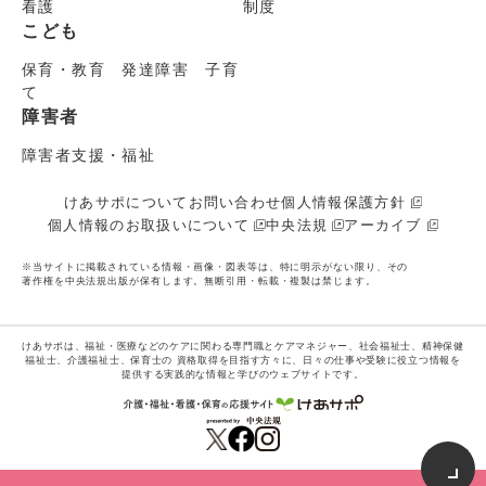
看護
制度
こども
保育・教育 発達障害 子育
て
障害者
障害者支援・福祉
けあサポについて
お問い合わせ
個人情報保護方針
個人情報のお取扱いについて
中央法規
アーカイブ
※当サイトに掲載されている情報・画像・図表等は、特に明示がない限り、その
著作権を中央法規出版が保有します。無断引用・転載・複製は禁じます。
けあサポは、福祉・医療などのケアに関わる専門職とケアマネジャー、社会福祉士、精神保健
福祉士、介護福祉士、保育士の
資格取得を目指す方々に、日々の仕事や受験に役立つ情報を
提供する実践的な情報と学びのウェブサイトです。