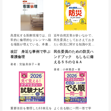
きるようになる一冊。
える記載例も掲載する。
高度化する医療現場では、日
近年自然災害が多いなかで、
常的に倫理的なジレンマへ陥
民生委員としておさえておき
る場面が増えている。本書は
たい防災に関する知識や災害
「何かおかしい、これでいい
時の対応方法などを５５の問
改訂 身近な事例で学ぶ
民生委員のための防災ハ
のか」と思い悩む看護師や看
いをもとに解説する。防災や
看護倫理
ンドブック もしもに備
護学生に倫理的な考え方・行
災害時の取り組み、災害時に
える５５のＱ＆Ａ
動を教えてくれる一冊。 患者
特に配慮を必要とする人への
著者：宮脇美保子＝著
の高齢化や医療技術の進歩に
支援などについて正しく理解
著者：小林雅彦＝著
伴う法的・倫理的変化に対応
し、もしもに備える一冊。
した改訂版。
重要項目を整理した63単元を
よく出る順に一問一答で学