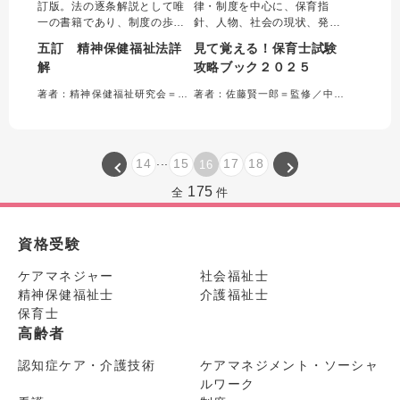
訂版。法の逐条解説として唯
律・制度を中心に、保育指
一の書籍であり、制度の歩み
針、人物、社会の現状、発
や改正法の新旧対照表などの
達、健康、表現など、保育士
五訂 精神保健福祉法詳
見て覚える！保育士試験
資料も多数収録し、精神保健
試験でよく問われるテーマを
解
攻略ブック２０２５
福祉法のすべてを網羅した。
科目横断的に解説。効率的に
令和4年の法改正（令和6年4
重要項目を押さえられる。オ
著者：精神保健福祉研究会＝監修
著者：佐藤賢一郎＝監修／中央法規保育士受験対策研究会＝編集
月1日施行）を反映した最新版
ールカラーかつ図表がメイン
となっている。精神保健福祉
の内容で、難しい知識も「見
に携わる方に必携の書。
て覚える」ことができる。
...
14
15
17
18
16
175
全
件
資格受験
ケアマネジャー
社会福祉士
精神保健福祉士
介護福祉士
保育士
高齢者
認知症ケア・介護技術
ケアマネジメント・ソーシャ
ルワーク