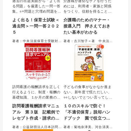
過去の出題実績から「よく出
介護職が適切なケアを行うた
る問題」を厳選した一問一答
めには、利用者・家族と関係
集。○×問題と穴埋め問題を約
をつくり、信頼を得ることが
1400 問収載。○×を判断する
大切である。その際に求めら
よく出る！保育士試験＜
介護職のためのマナー・
ためのポイントに絞った解説
れるのがマナー・接遇。「身
過去問＞一問一答２０２
接遇入門 押さえておき
で、合格に必要な知識を確実
だしなみ」「あいさつ」「表
５
たい基本がわかる
に身に着けられる。最新の制
情」「姿勢」「言葉づかい」
度や統計数値をふまえアップ
など、利用者・家族とかかわ
著者：中央法規保育士受験対策研究会＝編集
著者：古川智子＝著 中央法規出版「おはよう21」編集部＝編
デート。赤シート付。
るうえで外せない基本的なス
キル網羅した一冊。
訪問看護の報酬請求を正しく
子どもの食事がなかなか進ま
行えるように、制度・報酬の
ない、新年度で慌ただしい、
基礎知識、１か月の業務の流
○○しないでとつい言ってしま
れ、「記載例」に基づいた必
う…。日常の「不適切保育」
訪問看護報酬請求マニュ
１０のスキルで防ぐ！
要書類の具体的な書き方、過
につながりかねない場面か
アル 第３版 記載例で
「不適切保育」脱却ハン
誤請求をしないためのポイン
ら、具体的な解決方法を提案
レセプト作成・請求のポ
ドブック 園で役立つ知
トなどをわかりやすく解説し
する。適切と不適切の境界線
た好評書の改訂版。令和6年の
を考えるミニワークや、令和
イントがわかる
識とあの手・この手
著者：公益財団法人日本訪問看護財団＝編集
著者：菊地奈津美、河合清美＝著
診療報酬・介護報酬の同時改
５年５月に策定されたガイド