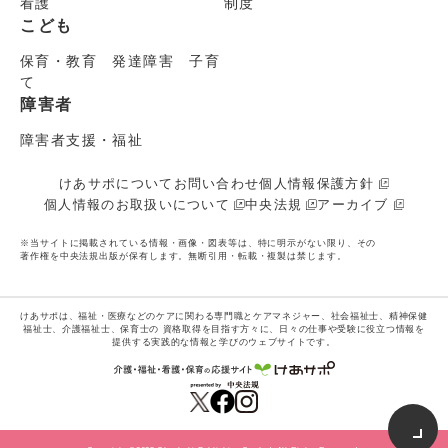
看護
制度
こども
保育・教育 発達障害 子育
て
障害者
障害者支援・福祉
けあサポについて
お問い合わせ
個人情報保護方針
個人情報のお取扱いについて
中央法規
アーカイブ
※当サイトに掲載されている情報・画像・図表等は、特に明示がない限り、その
著作権を中央法規出版が保有します。無断引用・転載・複製は禁じます。
けあサポは、福祉・医療などのケアに関わる専門職とケアマネジャー、社会福祉士、精神保健
福祉士、介護福祉士、保育士の
資格取得を目指す方々に、日々の仕事や受験に役立つ情報を
提供する実践的な情報と学びのウェブサイトです。