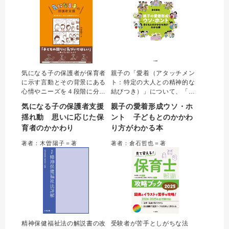
定に対応。
ラインの解説も収載。
気になる子の保護者が保育者
親子の「愛着（アタッチメン
に示す言動とその背景にある
ト：特定の大人との精神的な
心情やニーズを４段階に分
結びつき）」について、「共
け、段階ごとの保護者とのか
働きで一緒に過ごす時間が少
気になる子の保護者支援
親子の愛着形成ウソ・ホ
かわり方を解説。わが子の特
ない」「落ち着きがない」な
揺れ動 思いに応じた保
ント 子どもとのかかわ
性に対する保護者の認識や心
どの具体的な子育ての悩みや
育者のかかわり
り方がわかる本
情に応じたかかわり方によっ
場面からやさしく解説。愛着
て、保育者が保護者から信頼
形成の視点から、正しい知識
著者：木曽陽子＝著
著者：倉石哲也＝著
され、子どものための支援を
と子どもの行動や場面に応じ
展開しやすくなる。
たかかわり方を学べる。
精神保健福祉法の解説書の改
受験者が苦手としがちな法