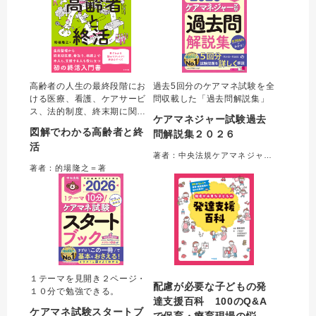
高齢者の人生の最終段階にお
過去5回分のケアマネ試験を全
ける医療、看護、ケアサービ
問収載した「過去問解説集」
ス、法的制度、終末期に関す
ケアマネジャー試験過去
る用語をわかりやすくまとめ
図解でわかる高齢者と終
問解説集２０２６
た初の「終活入門書」。著者
活
が持つ、行政書士・看護師・
著者：中央法規ケアマネジャー受験対策研究会＝編集
介護支援専門員の資格を活か
著者：的場隆之＝著
し、医療・福祉・法務の各分
野を横断した他書にはない包
括的な実践解説が特長。
１テーマを見開き２ページ・
配慮が必要な子どもの発
１０分で勉強できる。
達支援百科 100のQ&A
ケアマネ試験スタートブ
で保育・療育現場の悩み