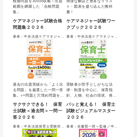
模擬問題を300問収載！出題
簡潔な解説と豊富なイラス
範囲を網羅した「合格問題
ト・図表を盛り込んだ教科
集」
書！
ケアマネジャー試験合格
ケアマネジャー試験ワー
問題集２０２６
クブック２０２６
著者：中央法規ケアマネジャー受験対策研究会＝編集
著者：中央法規ケアマネジャー受験対策研究会＝編集
過去の出題実績から「よく出
受験者が苦手としがちな法
る問題」を厳選した一問一答
律・制度を中心に、保育指
集。○×問題と穴埋め問題を合
針、人物、社会の現状、発
わせて約１４００問収載。○×
達、健康、表現など、保育士
サクサクできる！ 保育
パッと覚える！ 保育士
を判断するためのポイントに
試験でよく問われるテーマを
士試験＜過去問＞一問一
試験ビジュアルマスター
絞った解説で、合格に必要な
科目横断的に解説。効率的に
答２０２６
２０２６
知識を確実に身につけること
重要項目を押さえられる。オ
ができる。最新の制度や統計
ールカラーかつ図表がメイン
著者：中央法規保育士受験対策研究会＝編集
著者：佐藤賢一郎＝監修／中央法規保育士受験対策研究会＝編集
数値にアップデート。便利な
の内容で、難しい知識も「見
赤シート付き。
て覚える」ことができる。