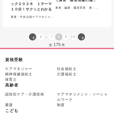
ック２０２６ １テーマ
を解決!
著者：編著：藤原里美 著：三宅浩子・久保田真規子・黒葛真理子
１０分！サクッとわかる
著者：中央法規ケアマネジャー受験対策研究会＝編集
...
6
7
9
10
8
175
全
件
資格受験
ケアマネジャー
社会福祉士
精神保健福祉士
介護福祉士
保育士
高齢者
認知症ケア・介護技術
ケアマネジメント・ソーシャ
ルワーク
看護
制度
こども