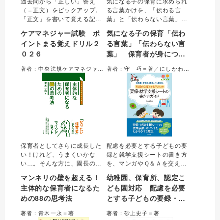
過去問から「正しい」答え
気になる子の保育に求められ
（＝正文）をピックアップ。
る言葉かけを、「伝わる言
「正文」を書いて覚える記入
葉」と「伝わらない言葉」の
式の問題集。
対比で具体的に学ぶ一冊。気
ケアマネジャー試験 ポ
気になる子の保育「伝わ
になる子やその親、クラスの
イントまる覚えドリル２
る言葉」「伝わらない言
子、職員に対してなど約３０
０２６
葉」 保育者が身につけ
の例を収載。伝わる（伝わら
ない）理由を理解すること
たい配慮とコミュニケー
著者：中央法規ケアマネジャー受験対策研究会＝編集
著者：守 巧＝著／にしかわたく＝イラスト
で、必要な配慮とコミュニケ
ション
ーション法が身につく。
保育者としてさらに成長した
配慮を必要とする子どもの要
い！けれど、うまくいかな
録と就学支援シートの書き方
い…。そんな方に、園長の経
を、マンガやＱ＆Ａを交えて
験もある著者が「自己効力感
わかりやすく解説。実際の園
マンネリの壁を超える！
幼稚園、保育所、認定こ
を上げる」「保育と子育ての
や小学校での活用事例も取り
主体的な保育者になるた
ども園対応 配慮を必要
違い」など、ワンランク上の
上げ、要録・就学支援シート
めの88の思考法
とする子どもの要録・就
保育者として身につけたい88
に関する疑問は最初から最後
の思考法を紹介。1つの思考法
までこれ一冊で完結すること
学支援シートの書き方ガ
著者：青木一永＝著
著者：砂上史子＝著
を見開き頁で解説し、すきま
ができる。
イド