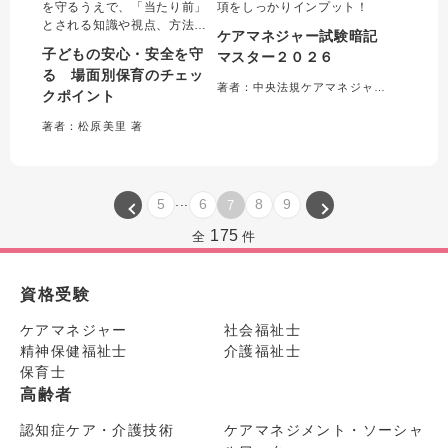
を守るうえで、「当たり前」
項をしっかりインプット！
とされる知識や視点、方法が
ケアマネジャー試験暗記
若手や新人に伝わらず、共有
子どもの安心・安全を守
マスター２０２６
することはなかなか難しい。
る 場面別保育のチェッ
本書ではそれらのベテランの
著者：中央法規ケアマネジャー受験対策研究会＝編集
クポイント
知見や「当たり前」を可視化
して、一日の流れ、一年の流
著者：松原美里 著
れに沿って「Why」「How」
をわかりやすく解説する。
...
5
6
8
9
7
175
全
件
資格受験
ケアマネジャー
社会福祉士
精神保健福祉士
介護福祉士
保育士
高齢者
認知症ケア・介護技術
ケアマネジメント・ソーシャ