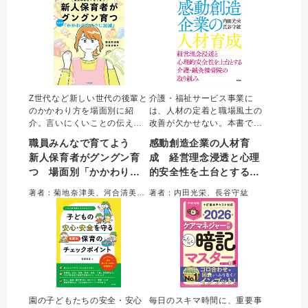
時間に読み進められる。
Z世代など新しい世代の後輩と
介護・福祉サービス事業に
のかかわり方を場面別に紹
は、人材の定着と職場風土の
介。言いにくいことの伝え方
改善が欠かせない。本書で
や育て方のコツ、ほどよい塩
は、愛知を中心に事業を展開
職員みんなで育てよう
感動創造企業の人材育
梅の関係づくりが学べる。主
する栄光会の取り組みから、
新人保育者がグングン育
成 経営理念浸透と心理
任だけでなく全職員が育成を
良好な人間関係と組織の高い
つ 場面別「かかわり方
的安全性を土台とする介
意識するきっかけとなる実用
成果を両立して経営理念を実
書。
現する具体的な施策やリーダ
のさじ加減」
護・鍼灸接骨院の取り組
著者：菊地奈津美、河合清美＝著
著者：内田光栄、長谷守紘
ーの成長事例を紹介。
み
園の子どもたちの安全・安心
毎日のスキマ時間に、重要事