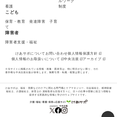
ルワーク
看護
制度
こども
保育・教育 発達障害 子育
て
障害者
障害者支援・福祉
けあサポについて
お問い合わせ
個人情報保護方針
個人情報のお取扱いについて
中央法規
アーカイブ
※当サイトに掲載されている情報・画像・図表等は、特に明示がない限り、その
著作権を中央法規出版が保有します。無断引用・転載・複製は禁じます。
けあサポは、福祉・医療などのケアに関わる専門職とケアマネジャー、社会福祉士、精神保健
福祉士、介護福祉士、保育士の
資格取得を目指す方々に、日々の仕事や受験に役立つ情報を
提供する実践的な情報と学びのウェブサイトです。