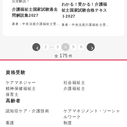
完全解説！
わかる！受かる！介護福
介護福祉士国家試験過去
祉士国家試験合格テキス
問解説集2027
ト2027
著者：中央法規介護福祉士受験対策研究会＝編集
著者：中央法規介護福祉士受験対策研究会＝編集
...
2
3
5
6
4
175
全
件
資格受験
ケアマネジャー
社会福祉士
精神保健福祉士
介護福祉士
保育士
高齢者
認知症ケア・介護技術
ケアマネジメント・ソーシャ
ルワーク
看護
制度