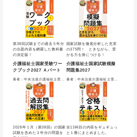
第38回試験までの過去５年分
国家試験を徹底分析した充実
の出題内容を網羅した教科書
の375問！ ときながら、受
の決定版！
かる力を身につける！
介護福祉士国家受験ワー
介護福祉士国家試験模擬
クブック2027 Ａパート
問題集2027
著者：中央法規介護福祉士受験対策研究会＝編集
著者：中央法規介護福祉士受験対策研究会＝編集
2026年１月（第38回）の国家
全13科目の内容をギュギュっ
試験を含めた３年分の問題を
と１冊にまとめました。