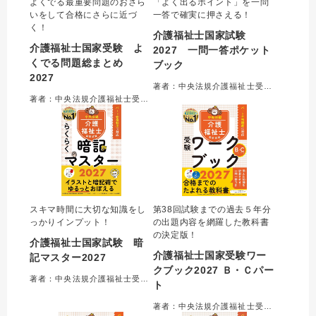
よくでる最重要問題のおさら
「よく出るポイント」を一問
いをして合格にさらに近づ
一答で確実に押さえる！
く！
介護福祉士国家試験
介護福祉士国家受験 よ
2027 一問一答ポケット
くでる問題総まとめ
ブック
2027
著者：中央法規介護福祉士受験対策研究会＝編集
著者：中央法規介護福祉士受験対策研究会＝編集
スキマ時間に大切な知識をし
第38回試験までの過去５年分
っかりインプット！
の出題内容を網羅した教科書
の決定版！
介護福祉士国家試験 暗
介護福祉士国家受験ワー
記マスター2027
クブック2027 Ｂ・Ｃパー
著者：中央法規介護福祉士受験対策研究会＝編集
ト
著者：中央法規介護福祉士受験対策研究会＝編集