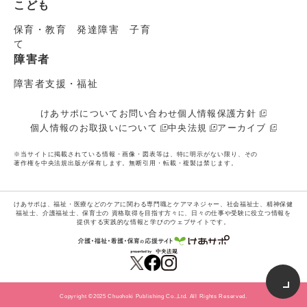
こども
保育・教育 発達障害 子育
て
障害者
障害者支援・福祉
けあサポについて
お問い合わせ
個人情報保護方針
個人情報のお取扱いについて
中央法規
アーカイブ
※当サイトに掲載されている情報・画像・図表等は、特に明示がない限り、その
著作権を中央法規出版が保有します。無断引用・転載・複製は禁じます。
けあサポは、福祉・医療などのケアに関わる専門職とケアマネジャー、社会福祉士、精神保健
福祉士、介護福祉士、保育士の
資格取得を目指す方々に、日々の仕事や受験に役立つ情報を
提供する実践的な情報と学びのウェブサイトです。
Copyright ©2025 Chuohoki Publishing Co.,Ltd. All Rights Reserved.